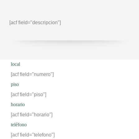
[acf field="descripcion"]
local
[acf field="numero"]
piso
[acf field="piso"]
horario
[acf field="horario"]
teléfono
[acf field="telefono"]