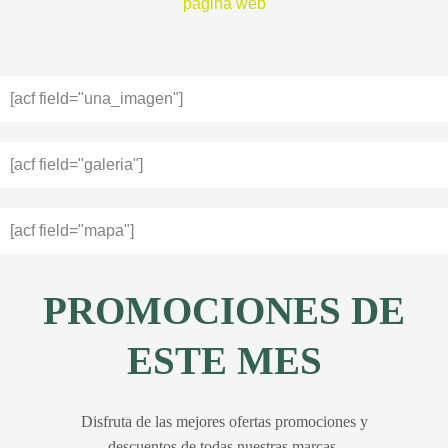
página web
[acf field="una_imagen"]
[acf field="galeria"]
[acf field="mapa"]
PROMOCIONES DE
ESTE MES
Disfruta de las mejores ofertas promociones y
descuentos de todas nuestras marcas.