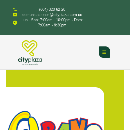
Ir
(604) 320 62 20
al
comunicaciones@cityplaza.com.co
contenido
Lun - Sab: 7:00am - 10:00pm · Dom:
7:00am - 9:30pm