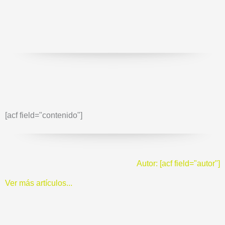
[acf field="contenido"]
Autor: [acf field="autor"]
Ver más artículos...