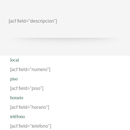
[acf field="descripcion"]
local
[acf field="numero"]
piso
[acf field="piso"]
horario
[acf field="horario"]
teléfono
[acf field="telefono"]