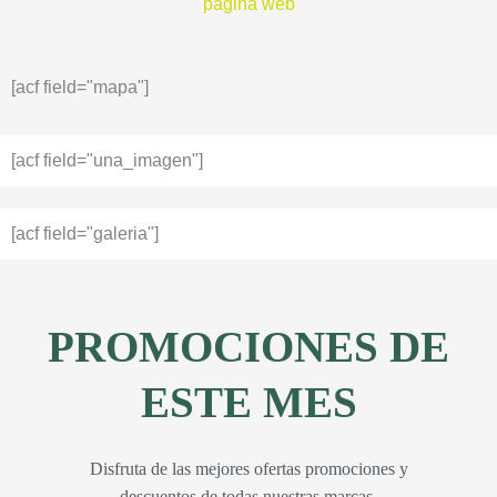
página web
[acf field="mapa"]
[acf field="una_imagen"]
[acf field="galeria"]
PROMOCIONES DE
ESTE MES
Disfruta de las mejores ofertas promociones y
descuentos de todas nuestras marcas.