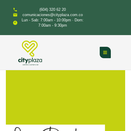
Ir
(604) 320 62 20
al
comunicaciones@cityplaza.com.co
contenido
Lun - Sab: 7:00am - 10:00pm · Dom:
7:00am - 9:30pm