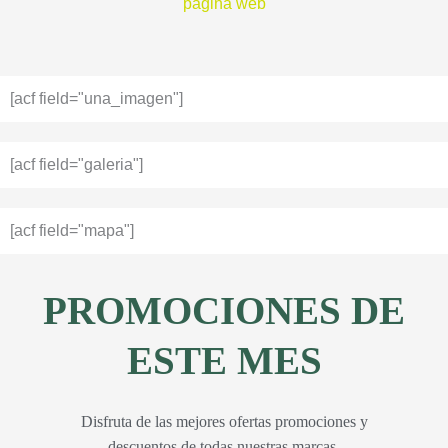
página web
[acf field="una_imagen"]
[acf field="galeria"]
[acf field="mapa"]
PROMOCIONES DE
ESTE MES
Disfruta de las mejores ofertas promociones y
descuentos de todas nuestras marcas.