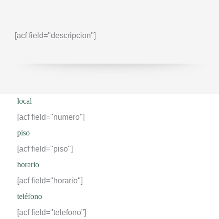
[acf field="descripcion"]
local
[acf field="numero"]
piso
[acf field="piso"]
horario
[acf field="horario"]
teléfono
[acf field="telefono"]