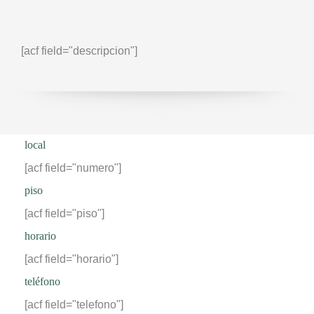
[acf field="descripcion"]
local
[acf field="numero"]
piso
[acf field="piso"]
horario
[acf field="horario"]
teléfono
[acf field="telefono"]