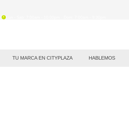
o
Lun - Sab: 7:00am - 10:00pm · Dom: 7:00am - 9:30pm
TU MARCA EN CITYPLAZA
HABLEMOS