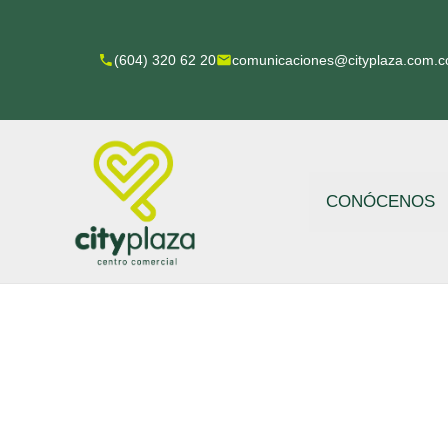
Ir
al
(604) 320 62 20
comunicaciones@cityplaza.com.c
contenido
CONÓCENOS